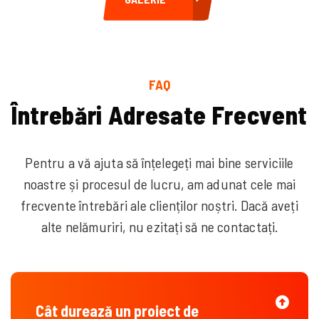
FAQ
Î
n
t
r
e
b
ă
r
i
A
d
r
e
s
a
t
e
F
r
e
c
v
e
n
t
Pentru a vă ajuta să înțelegeți mai bine serviciile
noastre și procesul de lucru, am adunat cele mai
frecvente întrebări ale clienților noștri. Dacă aveți
alte nelămuriri, nu ezitați să ne contactați.
Cât durează un proiect de