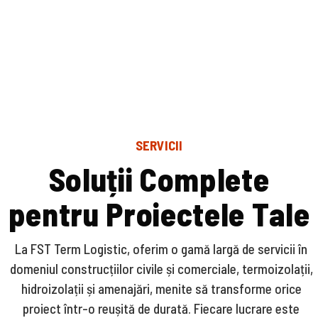
SERVICII
S
o
l
u
ț
i
i
C
o
m
p
l
e
t
e
p
e
n
t
r
u
P
r
o
i
e
c
t
e
l
e
T
a
l
e
La FST Term Logistic, oferim o gamă largă de servicii în
domeniul construcțiilor civile și comerciale, termoizolații,
hidroizolații și amenajări, menite să transforme orice
proiect într-o reușită de durată. Fiecare lucrare este