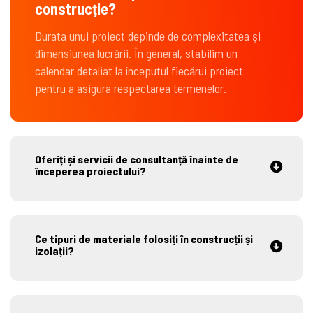
construcție?
Durata unui proiect depinde de complexitatea și
dimensiunea lucrării. În general, stabilim un
calendar detaliat la începutul fiecărui proiect
pentru a asigura respectarea termenelor.
Oferiți și servicii de consultanță înainte de
începerea proiectului?
Ce tipuri de materiale folosiți în construcții și
izolații?