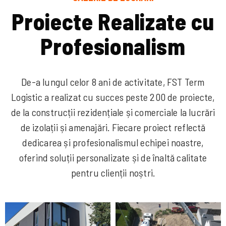
P
r
o
i
e
c
t
e
R
e
a
l
i
z
a
t
e
c
u
P
r
o
f
e
s
i
o
n
a
l
i
s
m
De-a lungul celor 8 ani de activitate, FST Term
Logistic a realizat cu succes peste 200 de proiecte,
de la construcții rezidențiale și comerciale la lucrări
de izolații și amenajări. Fiecare proiect reflectă
dedicarea și profesionalismul echipei noastre,
oferind soluții personalizate și de înaltă calitate
pentru clienții noștri.