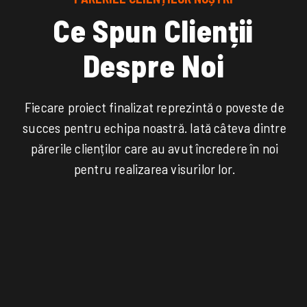
C
e
S
p
u
n
C
l
i
e
n
ț
i
i
D
e
s
p
r
e
N
o
i
Fiecare proiect finalizat reprezintă o poveste de
succes pentru echipa noastră. Iată câteva dintre
părerile clienților care au avut încredere în noi
pentru realizarea visurilor lor.