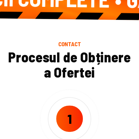
GAR
CONTACT
P
r
o
c
e
s
u
l
d
e
O
b
ț
i
n
e
r
e
a
O
f
e
r
t
e
i
1