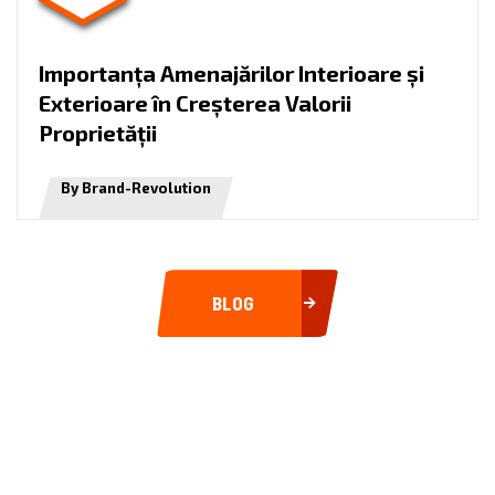
I
m
p
o
r
t
a
n
ț
a
A
m
e
n
a
j
ă
r
i
l
o
r
I
n
t
e
r
i
o
a
r
e
ș
i
E
x
t
e
r
i
o
a
r
e
î
n
C
r
e
ș
t
e
r
e
a
V
a
l
o
r
i
i
P
r
o
p
r
i
e
t
ă
ț
i
i
By Brand-Revolution
BLOG