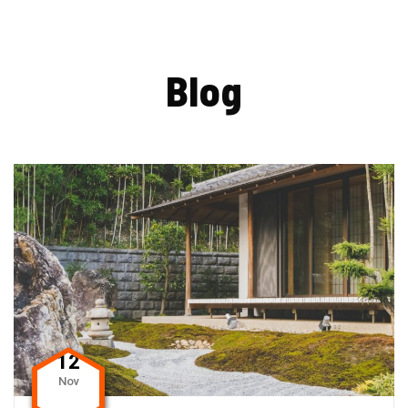
B
l
o
g
12
Nov