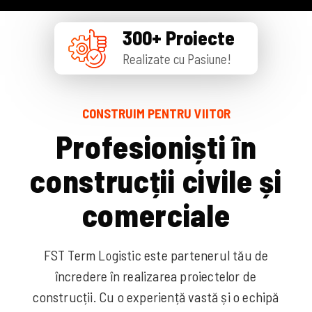
300+ Proiecte
Realizate cu Pasiune!
CONSTRUIM PENTRU VIITOR
P
r
o
f
e
s
i
o
n
i
ș
t
i
î
n
c
o
n
s
t
r
u
c
ț
i
i
c
i
v
i
l
e
ș
i
c
o
m
e
r
c
i
a
l
e
FST Term Logistic este partenerul tău de
încredere în realizarea proiectelor de
construcții. Cu o experiență vastă și o echipă